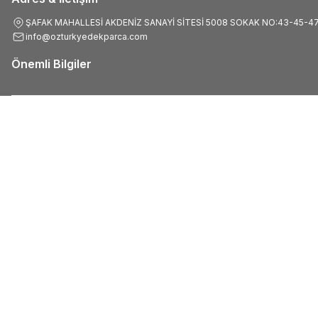
ŞAFAK MAHALLESİ AKDENİZ SANAYİ SİTESİ 5008 SOKAK NO:43-45-4
info@ozturkyedekparca.com
Önemli Bilgiler