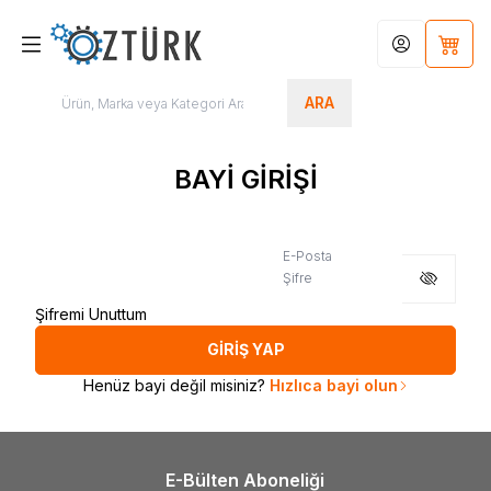
Hesabım
Sepet
ARA
BAYİ GİRİŞİ
E-Posta
Şifre
Şifremi Unuttum
GİRİŞ YAP
Henüz bayi değil misiniz?
Hızlıca bayi olun
E-Bülten Aboneliği