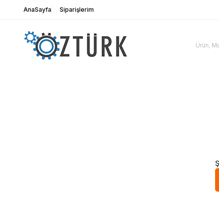
AnaSayfa
Siparişlerim
Ş