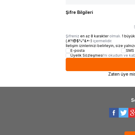
Şifre Bilgileri
Şifreniz
en az 8 karakter
olmalı.
1 büyük
(.#?!@$%^&*-)
içermelidir.
İletişim izinlerinizi belirleyin, size yalnı
E-posta
SMS
Üyelik Sözleşmesi
'ni okudum ve kab
Zaten üye mi
S