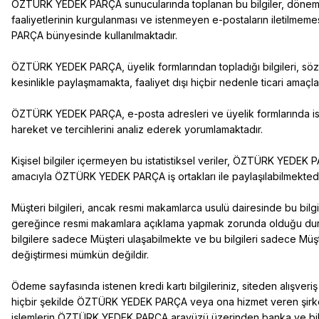
ÖZTÜRK YEDEK PARÇA sunucularında toplanan bu bilgiler, dönemse
faaliyetlerinin kurgulanması ve istenmeyen e-postaların iletilme
PARÇA bünyesinde kullanılmaktadır.
ÖZTÜRK YEDEK PARÇA, üyelik formlarından topladığı bilgileri, söz 
kesinlikle paylaşmamakta, faaliyet dışı hiçbir nedenle ticari ama
ÖZTÜRK YEDEK PARÇA, e-posta adresleri ve üyelik formlarında istediği
hareket ve tercihlerini analiz ederek yorumlamaktadır.
Kişisel bilgiler içermeyen bu istatistiksel veriler, ÖZTÜRK YEDEK 
amacıyla ÖZTÜRK YEDEK PARÇA iş ortakları ile paylaşılabilmektedi
Müşteri bilgileri, ancak resmi makamlarca usulü dairesinde bu bilg
gereğince resmi makamlara açıklama yapmak zorunda olduğu duruml
bilgilere sadece Müşteri ulaşabilmekte ve bu bilgileri sadece Müşte
değiştirmesi mümkün değildir.
Ödeme sayfasında istenen kredi kartı bilgileriniz, siteden alışveri
hiçbir şekilde ÖZTÜRK YEDEK PARÇA veya ona hizmet veren şirket
işlemlerin ÖZTÜRK YEDEK PARÇA arayüzü üzerinden banka ve bilg