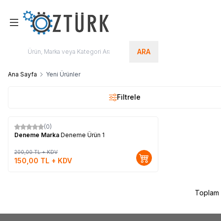
ARA
Ana Sayfa
Yeni Ürünler
Filtrele
(0)
%
Yeni
25
Deneme Marka
Deneme Ürün 1
200,00
TL + KDV
150,00
TL + KDV
Toplam