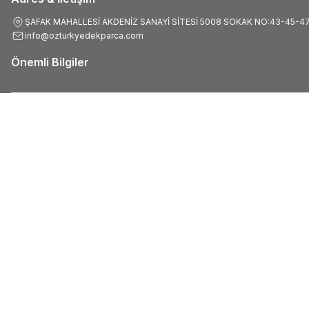
ŞAFAK MAHALLESİ AKDENİZ SANAYİ SİTESİ 5008 SOKAK NO:43-45-4
info@ozturkyedekparca.com
Önemli Bilgiler