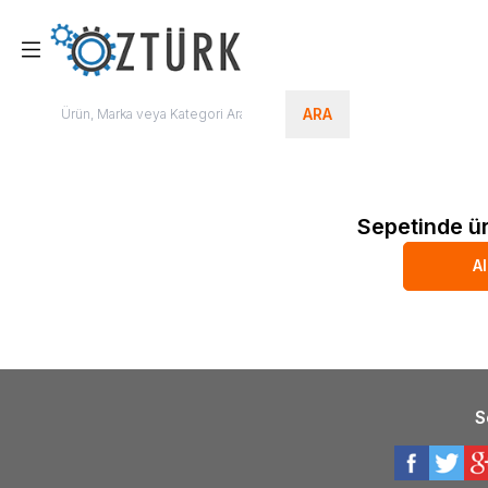
ARA
Sepetinde ü
Al
S